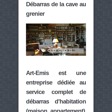
Débarras de la cave au
grenier
ire et succession
atuit et sans
ment
Art-Emis est une
entreprise dédiée au
service complet de
débarras d'habitation
(maison, appartement)