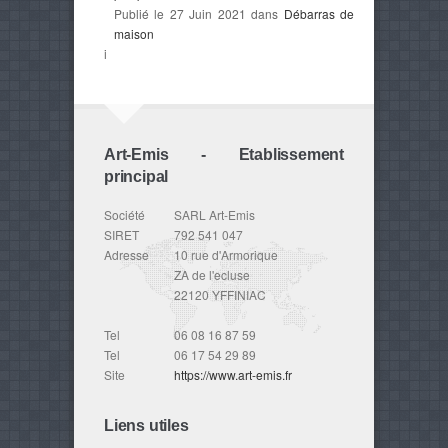
Publié le 27 Juin 2021 dans
Débarras de
maison
i
Art-Emis - Etablissement
principal
Société
SARL Art-Emis
SIRET
792 541 047
Adresse
10 rue d'Armorique
ZA de l'ecluse
22120 YFFINIAC
Tel
06 08 16 87 59
Tel
06 17 54 29 89
Site
https://www.art-emis.fr
Liens utiles